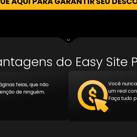
QUE AQUI PARA GARANTIR SEU DESC
ntagens do Easy Site 
Você nunca 
ginas feias, que não
um real con
nção de ninguém.
Faça tudo p