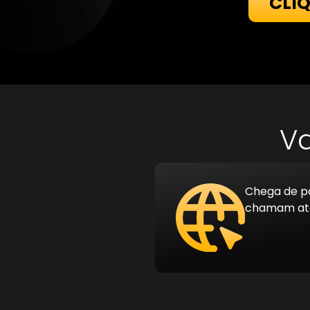
CLI
Va
Chega de pá
chamam ate