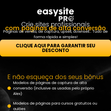
Crie sites profissionais
com páginas de alta conversão
Páginas de venda, de captura, upsell, downsell… Tudo de
forma rápida e simples!
CLIQUE AQUI PARA GARANTIR SEU
DESCONTO
E não esqueça dos seus bônus
Modelos de páginas de captura de alta
conversão (inclusive as usadas pelo próprio
Alex)
Modelos de páginas para cursos gratuitos ou
aulões