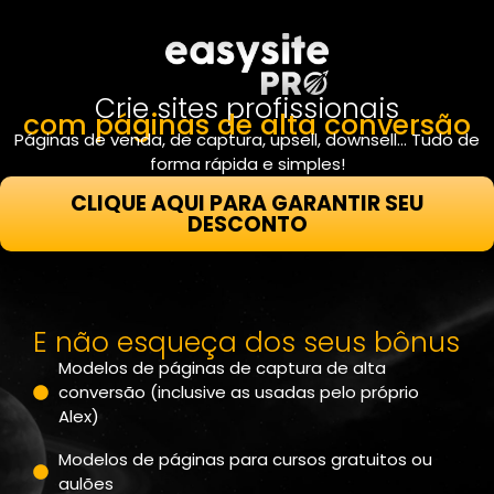
Crie sites profissionais
com páginas de alta conversão
Páginas de venda, de captura, upsell, downsell… Tudo de
forma rápida e simples!
CLIQUE AQUI PARA GARANTIR SEU
DESCONTO
E não esqueça dos seus bônus
Modelos de páginas de captura de alta
conversão (inclusive as usadas pelo próprio
Alex)
Modelos de páginas para cursos gratuitos ou
aulões