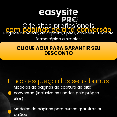
Crie sites profissionais
com páginas de alta conversão
Páginas de venda, de captura, upsell, downsell… Tudo de
forma rápida e simples!
CLIQUE AQUI PARA GARANTIR SEU
DESCONTO
E não esqueça dos seus bônus
Modelos de páginas de captura de alta
conversão (inclusive as usadas pelo próprio
Alex)
Modelos de páginas para cursos gratuitos ou
aulões