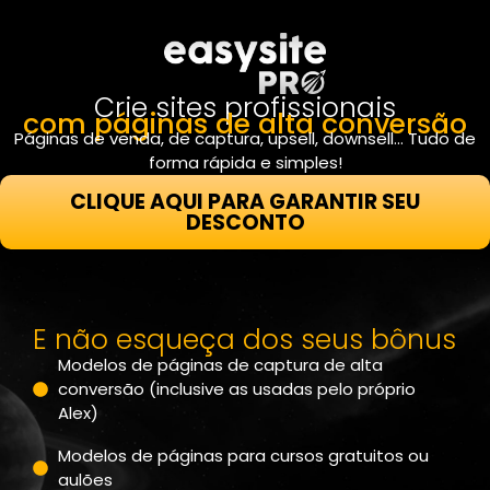
Crie sites profissionais
com páginas de alta conversão
Páginas de venda, de captura, upsell, downsell… Tudo de
forma rápida e simples!
CLIQUE AQUI PARA GARANTIR SEU
DESCONTO
E não esqueça dos seus bônus
Modelos de páginas de captura de alta
conversão (inclusive as usadas pelo próprio
Alex)
Modelos de páginas para cursos gratuitos ou
aulões