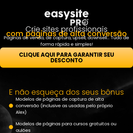
Crie sites profissionais
com páginas de alta conversão
Páginas de venda, de captura, upsell, downsell… Tudo de
forma rápida e simples!
CLIQUE AQUI PARA GARANTIR SEU
DESCONTO
E não esqueça dos seus bônus
Modelos de páginas de captura de alta
conversão (inclusive as usadas pelo próprio
Alex)
Modelos de páginas para cursos gratuitos ou
aulões