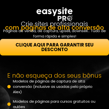
Crie sites profissionais
com páginas de alta conversão
Páginas de venda, de captura, upsell, downsell… Tudo de
forma rápida e simples!
CLIQUE AQUI PARA GARANTIR SEU
DESCONTO
E não esqueça dos seus bônus
Modelos de páginas de captura de alta
conversão (inclusive as usadas pelo próprio
Alex)
Modelos de páginas para cursos gratuitos ou
aulões