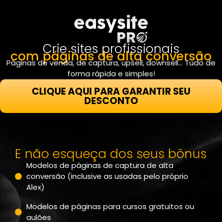
Crie sites profissionais
com páginas de alta conversão
Páginas de venda, de captura, upsell, downsell… Tudo de
forma rápida e simples!
CLIQUE AQUI PARA GARANTIR SEU
DESCONTO
E não esqueça dos seus bônus
Modelos de páginas de captura de alta
conversão (inclusive as usadas pelo próprio
Alex)
Modelos de páginas para cursos gratuitos ou
aulões