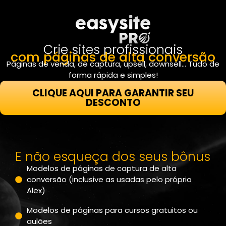
Crie sites profissionais
com páginas de alta conversão
Páginas de venda, de captura, upsell, downsell… Tudo de
forma rápida e simples!
CLIQUE AQUI PARA GARANTIR SEU
DESCONTO
E não esqueça dos seus bônus
Modelos de páginas de captura de alta
conversão (inclusive as usadas pelo próprio
Alex)
Modelos de páginas para cursos gratuitos ou
aulões