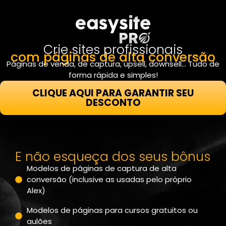
Crie sites profissionais
com páginas de alta conversão
Páginas de venda, de captura, upsell, downsell… Tudo de
forma rápida e simples!
CLIQUE AQUI PARA GARANTIR SEU
DESCONTO
E não esqueça dos seus bônus
Modelos de páginas de captura de alta
conversão (inclusive as usadas pelo próprio
Alex)
Modelos de páginas para cursos gratuitos ou
aulões