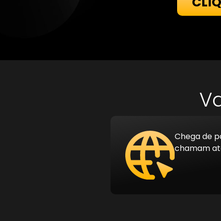
CLI
Va
Chega de pá
chamam ate