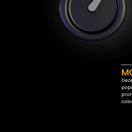
M
Deze
popu
pron
colo