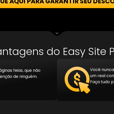
QUE AQUI PARA GARANTIR SEU DESC
ntagens do Easy Site 
Você nunca 
ginas feias, que não
um real con
nção de ninguém.
Faça tudo p