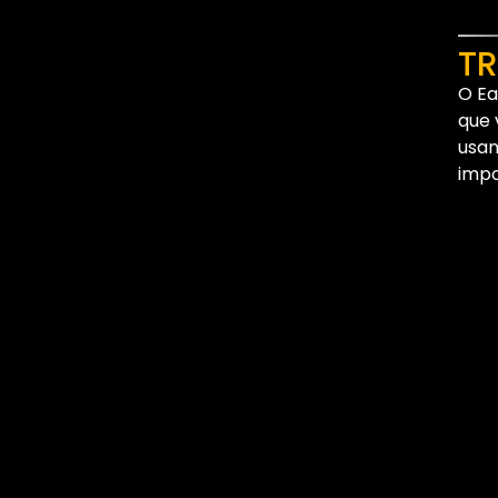
TR
O Ea
que 
usan
impo