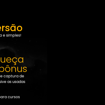
ersão
a e simples!
queça
 bônus
de captura de
sive as usadas
ara cursos