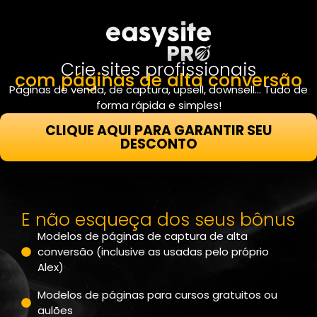
Crie sites profissionais
com páginas de alta conversão
Páginas de venda, de captura, upsell, downsell… Tudo de
forma rápida e simples!
CLIQUE AQUI PARA GARANTIR SEU
DESCONTO
E não esqueça dos seus bônus
Modelos de páginas de captura de alta
conversão (inclusive as usadas pelo próprio
Alex)
Modelos de páginas para cursos gratuitos ou
aulões